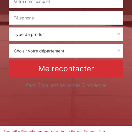
Me recontacter
Pare-Brise certifié norme Européenne
Accueil
»
Remplacement pare brise île-de-France 🥇
»