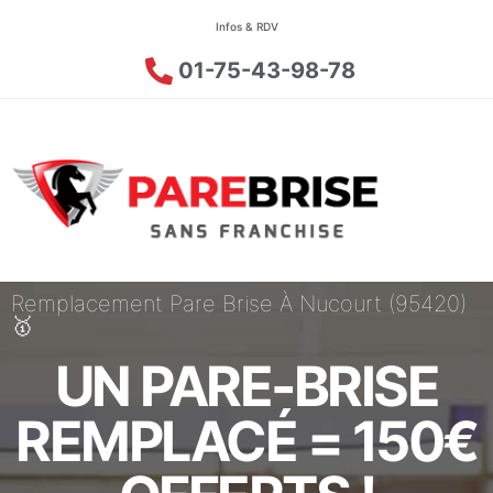
Infos & RDV
01-75-43-98-78
Remplacement Pare Brise À Nucourt (95420)
🥇
UN PARE-BRISE
REMPLACÉ = 150€