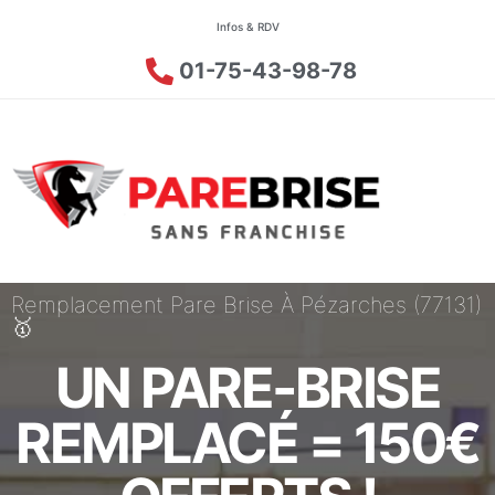
Infos & RDV
01-75-43-98-78
Remplacement Pare Brise À Pézarches (77131)
🥇
UN PARE-BRISE
REMPLACÉ = 150€