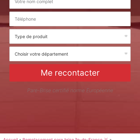
Me recontacter
Pare-Brise certifié norme Européenne
Accueil
»
Remplacement pare brise île-de-France 🥇
»