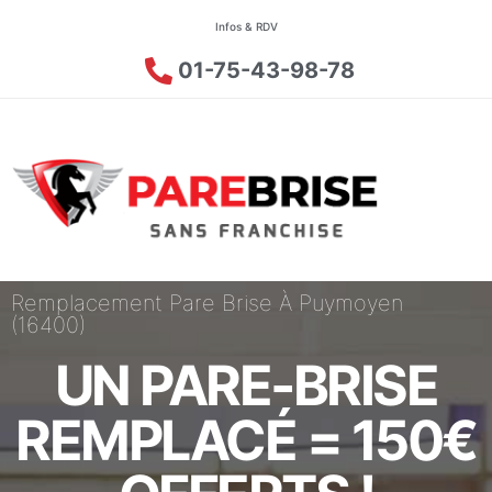
Infos & RDV
01-75-43-98-78
Remplacement Pare Brise À Puymoyen
(16400)
UN PARE-BRISE
REMPLACÉ = 150€