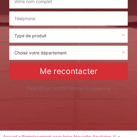
Me recontacter
Pare-Brise certifié norme Européenne
Accueil
»
Remplacement pare brise Nouvelle-Aquitaine 🥇
»