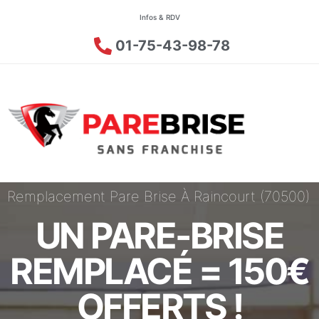
Infos & RDV
01-75-43-98-78
Remplacement Pare Brise À Raincourt (70500)
UN PARE-BRISE
REMPLACÉ = 150€
OFFERTS !