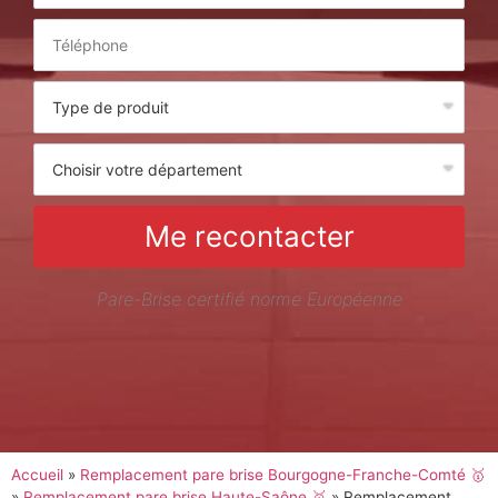
Me recontacter
Pare-Brise certifié norme Européenne
Accueil
»
Remplacement pare brise Bourgogne-Franche-Comté 🥇
»
Remplacement pare brise Haute-Saône 🥇
»
Remplacement