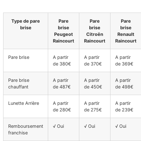
Type de pare
Pare
Pare
Pare
brise
brise
brise
brise
Peugeot
Citroën
Renault
Raincourt
Raincourt
Raincourt
Pare brise
A partir
A partir
A partir
de 380€
de 370€
de 369€
Pare brise
A partir
A partir
A partir
chauffant
de 487€
de 450€
de 498€
Lunette Arrière
A partir
A partir
A partir
de 280€
de 275€
de 239€
Remboursement
√ Oui
√ Oui
√ Oui
franchise