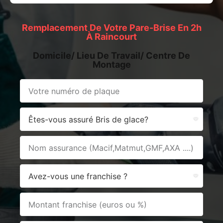
Remplacement De Votre Pare-Brise En 2h
À Raincourt
Domicile/ Lieu De Travail/ Centre De
Montage