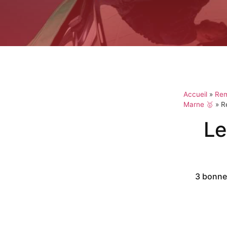
Accueil
»
Rem
Marne 🥇
»
R
Le
3 bonnes