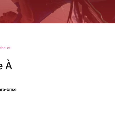
ine-et-
e À
are-brise