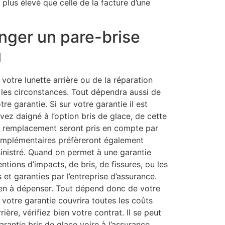
 plus élevé que celle de la facture d’une
anger un pare-brise
u
otre lunette arrière ou de la réparation
 les circonstances. Tout dépendra aussi de
tre garantie. Si sur votre garantie il est
ez daigné à l’option bris de glace, de cette
le remplacement seront pris en compte par
complémentaires préfèreront également
sinistré. Quand on permet à une garantie
entions d’impacts, de bris, de fissures, ou les
t garanties par l’entreprise d’assurance.
ien à dépenser. Tout dépend donc de votre
i votre garantie couvrira toutes les coûts
ière, vérifiez bien votre contrat. Il se peut
rantie bris de glace voire à l’assurance