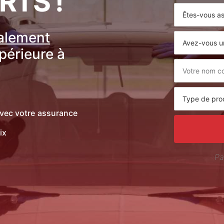
RTS !
ralement
upérieure à
vec votre assurance
ix
Pa