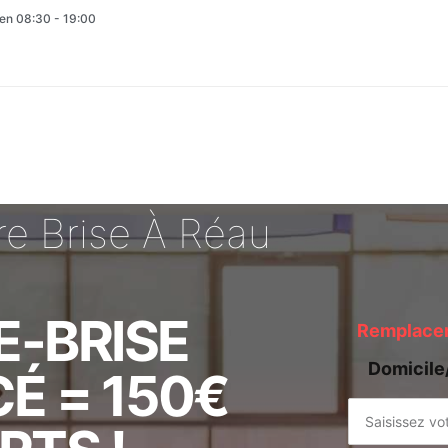
en 08:30 - 19:00
e Brise À Réau
E-BRISE
Remplacem
Domicile
É = 150€