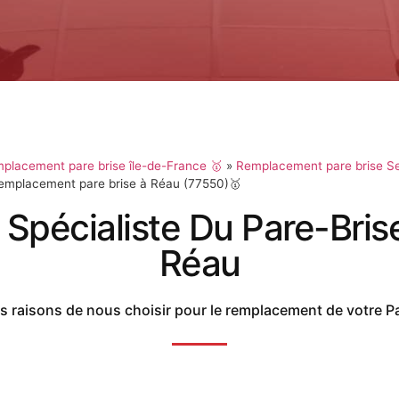
placement pare brise île-de-France 🥇
»
Remplacement pare brise Se
emplacement pare brise à Réau (77550)🥇
 Spécialiste Du Pare-Bris
Réau
 raisons de nous choisir pour le remplacement de votre P