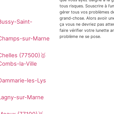
tous risques. Souscrire à l’u
gérer tous vos problèmes de 
grand-chose. Alors avoir u
Bussy-Saint-
ça vous ne devriez pas atte
faire vérifier votre lunette a
problème ne se pose.
 Champs-sur-Marne
Chelles (77500)🥇
Combs-la-Ville
Dammarie-les-Lys
 Lagny-sur-Marne
Meaux (77100)🥇