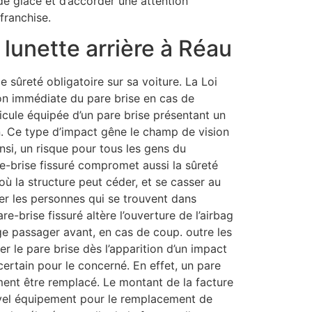
de glace et d’accorder une attention
franchise.
lunette arrière à Réau
e sûreté obligatoire sur sa voiture. La Loi
on immédiate du pare brise en cas de
icule équipée d’un pare brise présentant un
on. Ce type d’impact gêne le champ de vision
insi, un risque pour tous les gens du
e-brise fissuré compromet aussi la sûreté
ù la structure peut céder, et se casser au
ser les personnes qui se trouvent dans
pare-brise fissuré altère l’ouverture de l’airbag
ge passager avant, en cas de coup. outre les
er le pare brise dès l’apparition d’un impact
certain pour le concerné. En effet, un pare
ment être remplacé. Le montant de la facture
uvel équipement pour le remplacement de