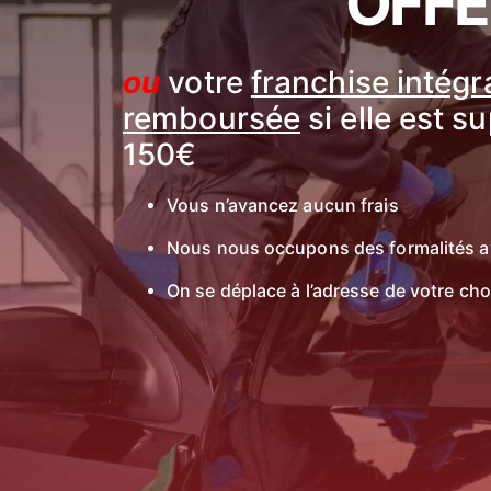
OFFE
ou
votre
franchise intég
remboursée
si elle est s
150€
Vous n’avancez aucun frais
Nous nous occupons des formalités a
On se déplace à l’adresse de votre cho