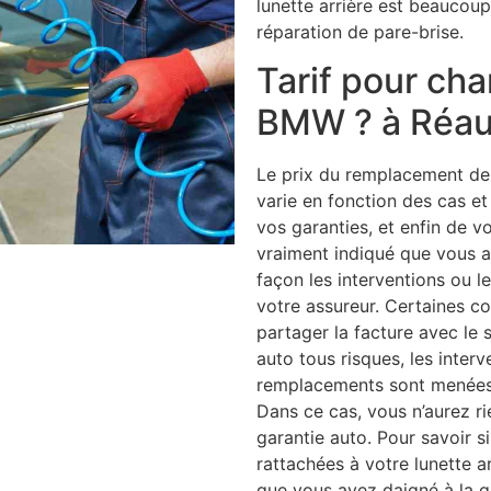
lunette arrière est beaucoup
réparation de pare-brise.
Tarif pour ch
BMW ? à Réa
Le prix du remplacement de v
varie en fonction des cas et
vos garanties, et enfin de vo
vraiment indiqué que vous av
façon les interventions ou 
votre assureur. Certaines 
partager la facture avec le 
auto tous risques, les interv
remplacements sont menées e
Dans ce cas, vous n’aurez r
garantie auto. Pour savoir s
rattachées à votre lunette arr
que vous ayez daigné à la ga