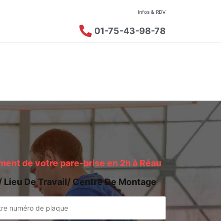
Infos & RDV
01-75-43-98-78
ent de votre pare-brise en 2h à Réau
/ Lieu De Travail/ Centre De Montage