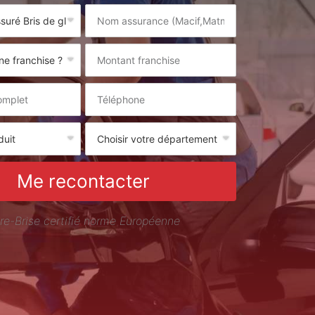
Me recontacter
re-Brise certifié norme Européenne