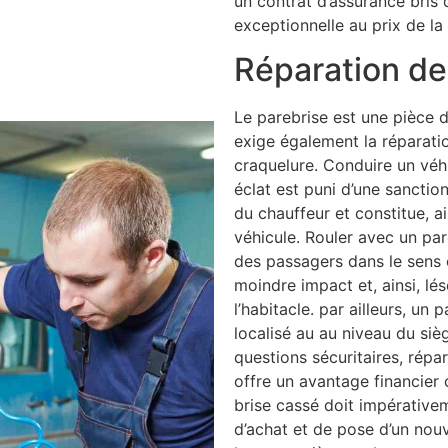
un contrat d’assurance bris 
exceptionnelle au prix de la 
Réparation de 
Le parebrise est une pièce d
exige également la réparati
craquelure. Conduire un véh
éclat est puni d’une sancti
du chauffeur et constitue, a
véhicule. Rouler avec un par
des passagers dans le sens o
moindre impact et, ainsi, lé
l’habitacle. par ailleurs, un 
localisé au au niveau du siè
questions sécuritaires, répar
offre un avantage financier 
brise cassé doit impérative
d’achat et de pose d’un no