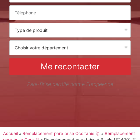
Me recontacter
Pare-Brise certifié norme Européenne
Accueil
»
Remplacement pare brise Occitanie 🥇
»
Remplacement
pare brise Gers 🥇
»
Remplacement pare brise à Riscle (32400) 🥇