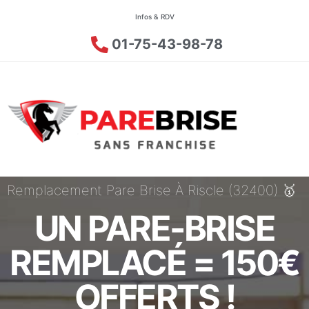
Infos & RDV
01-75-43-98-78
Remplacement Pare Brise À Riscle (32400) 🥇
UN PARE-BRISE
REMPLACÉ = 150€
OFFERTS !