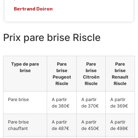
Bertrand Doiron
Prix pare brise Riscle
Type de pare
Pare
Pare
Pare
brise
brise
brise
brise
Peugeot
Citroën
Renault
Riscle
Riscle
Riscle
Pare brise
A partir
A partir
A partir
de 380€
de 370€
de 369€
Pare brise
A partir
A partir
A partir
chauffant
de 487€
de 450€
de 498€