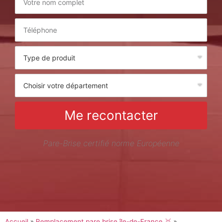
Me recontacter
Pare-Brise certifié norme Européenne
Accueil
»
Remplacement pare brise île-de-France 🥇
»