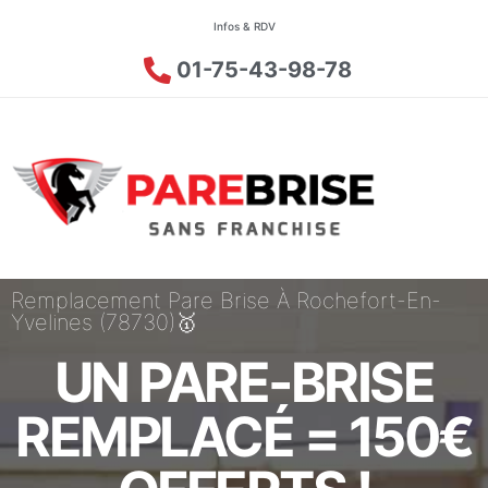
Infos & RDV
01-75-43-98-78
Remplacement Pare Brise À Rochefort-En-
Yvelines (78730)🥇
UN PARE-BRISE
REMPLACÉ = 150€