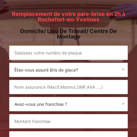
Remplacement de votre pare-brise en 2h à
Rochefort-en-Yvelines
Domicile/ Lieu De Travail/ Centre De
Montage