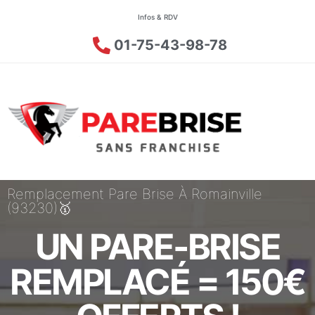
Infos & RDV
01-75-43-98-78
Remplacement Pare Brise À Romainville
(93230)🥇
UN PARE-BRISE
REMPLACÉ = 150€