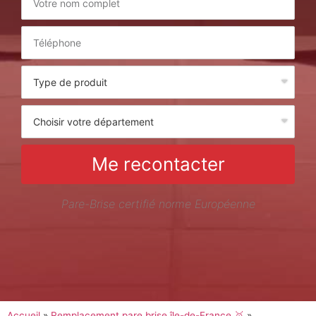
Me recontacter
Pare-Brise certifié norme Européenne
Accueil
»
Remplacement pare brise île-de-France 🥇
»