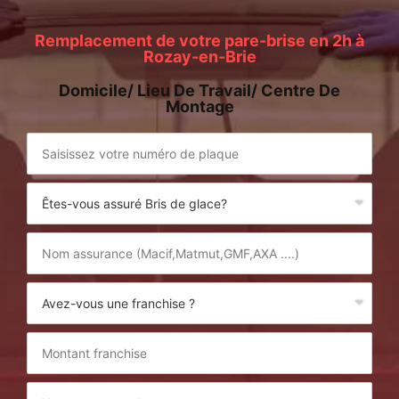
Remplacement de votre pare-brise en 2h à
Rozay-en-Brie
Domicile/ Lieu De Travail/ Centre De
Montage