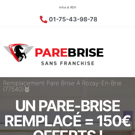
Infos & RDV
01-75-43-98-78
Remplacement Pare Brise À Rozay-En-Brie
(77540)🥇
UN PARE-BRISE
REMPLACÉ = 150€