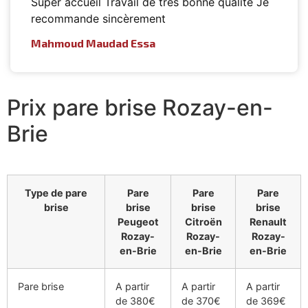
Super accueil Travail de très bonne qualité Je
recommande sincèrement
Mahmoud Maudad Essa
Prix pare brise Rozay-en-
Brie
Type de pare
Pare
Pare
Pare
brise
brise
brise
brise
Peugeot
Citroën
Renault
Rozay-
Rozay-
Rozay-
en-Brie
en-Brie
en-Brie
Pare brise
A partir
A partir
A partir
de 380€
de 370€
de 369€