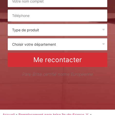
Me recontacter
Pare-Brise certifié norme Européenne
Accueil
»
Remplacement pare brise île-de-France 🥇
»