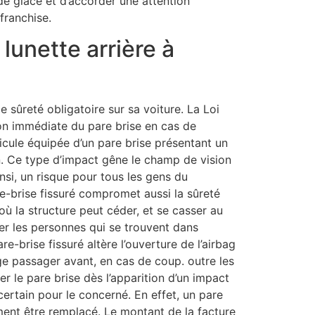
de glace et d’accorder une attention
franchise.
lunette arrière à
e sûreté obligatoire sur sa voiture. La Loi
on immédiate du pare brise en cas de
icule équipée d’un pare brise présentant un
on. Ce type d’impact gêne le champ de vision
insi, un risque pour tous les gens du
e-brise fissuré compromet aussi la sûreté
ù la structure peut céder, et se casser au
ser les personnes qui se trouvent dans
pare-brise fissuré altère l’ouverture de l’airbag
ge passager avant, en cas de coup. outre les
er le pare brise dès l’apparition d’un impact
certain pour le concerné. En effet, un pare
ment être remplacé. Le montant de la facture