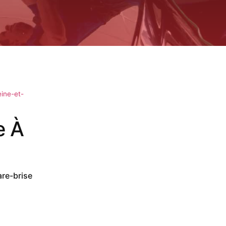
ine-et-
e À
are-brise