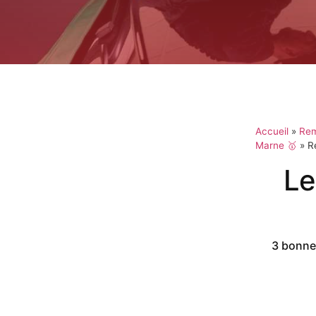
Accueil
»
Rem
Marne 🥇
»
R
Le
3 bonnes