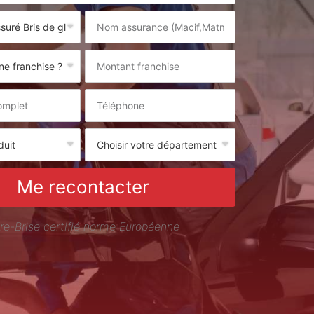
Me recontacter
re-Brise certifié norme Européenne