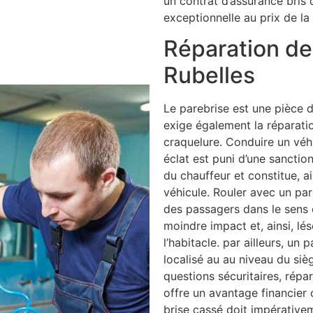
un contrat d’assurance bris 
exceptionnelle au prix de la 
Réparation de 
Rubelles
Le parebrise est une pièce d
exige également la réparati
craquelure. Conduire un véh
éclat est puni d’une sancti
du chauffeur et constitue, a
véhicule. Rouler avec un par
des passagers dans le sens o
moindre impact et, ainsi, lé
l’habitacle. par ailleurs, un 
localisé au au niveau du siè
questions sécuritaires, répar
offre un avantage financier 
brise cassé doit impérative