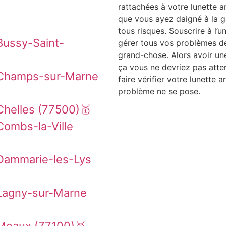
rattachées à votre lunette arr
que vous ayez daigné à la ga
tous risques. Souscrire à l’u
Bussy-Saint-
gérer tous vos problèmes de 
grand-chose. Alors avoir u
ça vous ne devriez pas atte
 Champs-sur-Marne
faire vérifier votre lunette a
problème ne se pose.
Chelles (77500)🥇
Combs-la-Ville
Dammarie-les-Lys
 Lagny-sur-Marne
Meaux (77100)🥇