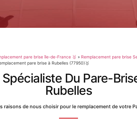
placement pare brise île-de-France 🥇
»
Remplacement pare brise Se
emplacement pare brise à Rubelles (77950)🥇
 Spécialiste Du Pare-Bris
Rubelles
 raisons de nous choisir pour le remplacement de votre P