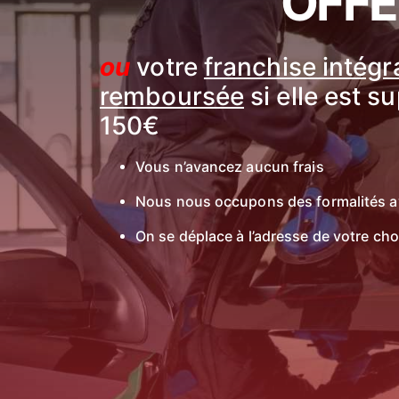
OFFE
ou
votre
franchise intég
remboursée
si elle est s
150€
Vous n’avancez aucun frais
Nous nous occupons des formalités a
On se déplace à l’adresse de votre cho