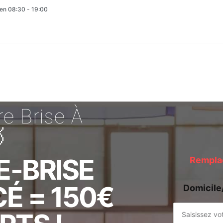
en 08:30 - 19:00
e Brise À

E-BRISE
Remplac
É = 150€
Domicile