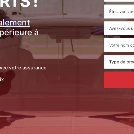
RTS !
ralement
upérieure à
vec votre assurance
ix
Pa