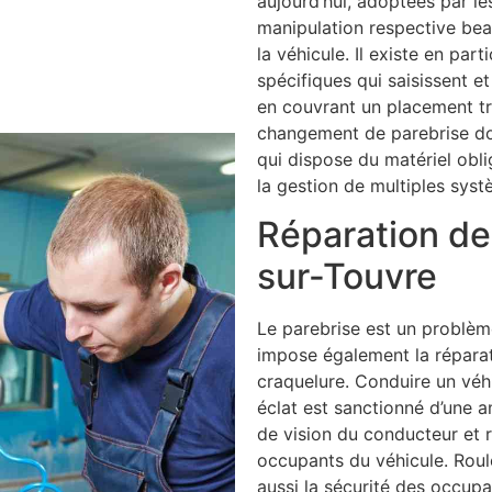
aujourd’hui, adoptées par le
manipulation respective be
la véhicule. Il existe en pa
spécifiques qui saisissent e
en couvrant un placement tr
changement de parebrise doi
qui dispose du matériel obli
la gestion de multiples syst
Réparation de
sur-Touvre
Le parebrise est un problème
impose également la réparat
craquelure. Conduire un véh
éclat est sanctionné d’une 
de vision du conducteur et r
occupants du véhicule. Roul
aussi la sécurité des occupa