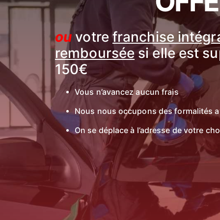
OFFE
ou
votre
franchise intég
remboursée
si elle est s
150€
Vous n’avancez aucun frais
Nous nous occupons des formalités a
On se déplace à l’adresse de votre cho