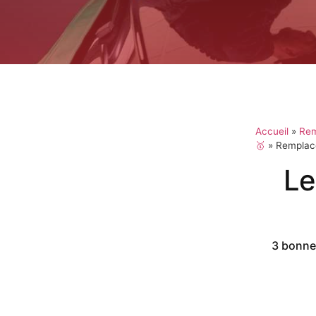
Accueil
»
Rem
🥇
»
Remplace
Le
3 bonnes