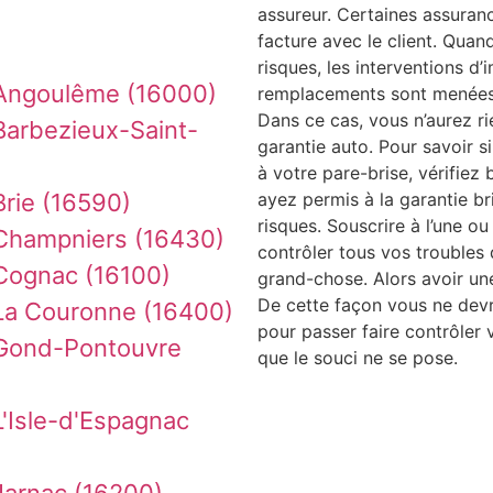
assureur. Certaines assuran
facture avec le client. Qua
risques, les interventions d’
 Angoulême (16000)
remplacements sont menées e
Dans ce cas, vous n’aurez r
Barbezieux-Saint-
garantie auto. Pour savoir si
à votre pare-brise, vérifiez 
rie (16590)
ayez permis à la garantie br
risques. Souscrire à l’une ou
Champniers (16430)
contrôler tous vos troubles 
Cognac (16100)
grand-chose. Alors avoir un
De cette façon vous ne devr
La Couronne (16400)
pour passer faire contrôler v
 Gond-Pontouvre
que le souci ne se pose.
'Isle-d'Espagnac
Jarnac (16200)