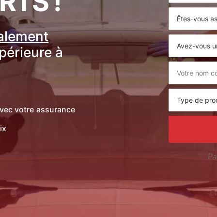
RTS !
ralement
upérieure à
vec votre assurance
ix
Pa