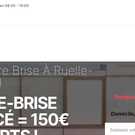
en 08:30 - 19:00
 Brise À Ruelle-
)
E-BRISE
Remplac
É = 150€
Domicile