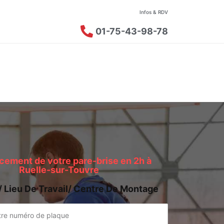
Infos & RDV
01-75-43-98-78
ement de votre pare-brise en 2h à
Ruelle-sur-Touvre
/ Lieu De Travail/ Centre De Montage