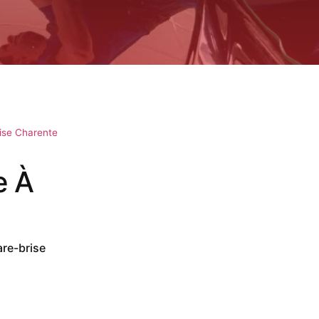
ise Charente
e À
are-brise