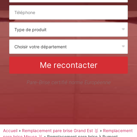
Me recontacter
Pare-Brise certifié norme Européenne
Accueil
»
Remplacement pare brise Grand Est 🥇
»
Remplacement
pare brise Meuse 🥇
»
Remplacement pare brise à Rumont