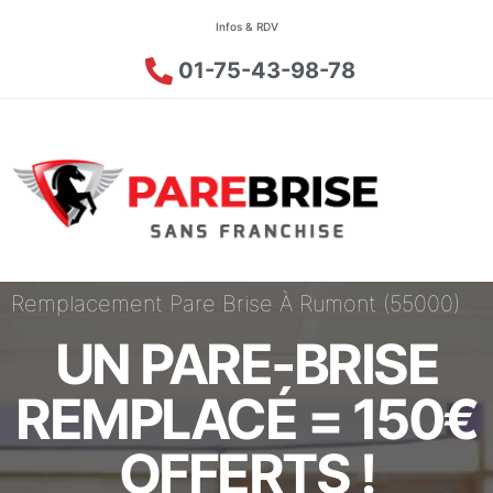
Infos & RDV
01-75-43-98-78
Remplacement Pare Brise À Rumont (55000)
UN PARE-BRISE
REMPLACÉ = 150€
OFFERTS !