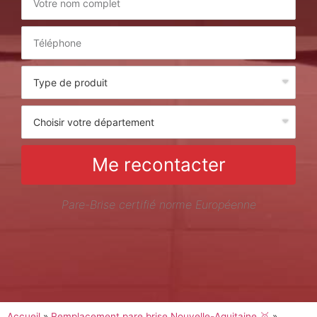
Me recontacter
Pare-Brise certifié norme Européenne
Accueil
»
Remplacement pare brise Nouvelle-Aquitaine 🥇
»