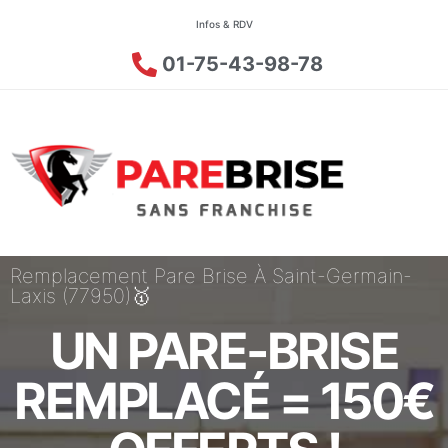
Infos & RDV
01-75-43-98-78
Remplacement Pare Brise À Saint-Germain-
Laxis (77950)🥇
UN PARE-BRISE
REMPLACÉ = 150€