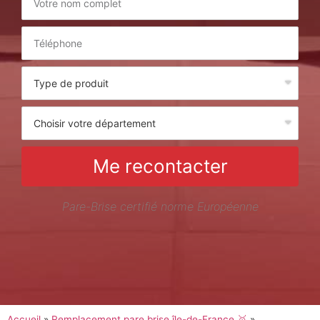
Me recontacter
Pare-Brise certifié norme Européenne
Accueil
»
Remplacement pare brise île-de-France 🥇
»