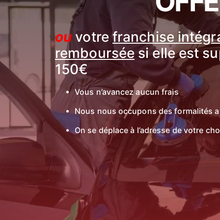
OFFE
ou
votre
franchise intég
remboursée
si elle est s
150€
Vous n’avancez aucun frais
Nous nous occupons des formalités a
On se déplace à l’adresse de votre cho