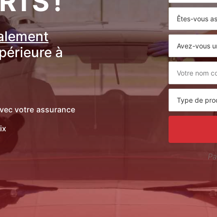
RTS !
ralement
upérieure à
vec votre assurance
ix
Pa