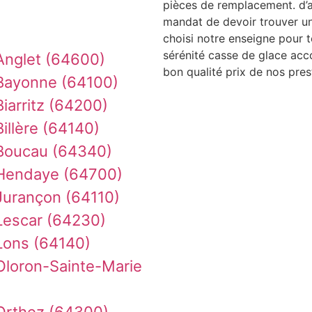
pièces de remplacement. d’
mandat de devoir trouver u
choisi notre enseigne pour t
sérénité casse de glace acc
Anglet (64600)
bon qualité prix de nos pres
Bayonne (64100)
iarritz (64200)
illère (64140)
 Boucau (64340)
 Hendaye (64700)
Jurançon (64110)
Lescar (64230)
Lons (64140)
Oloron-Sainte-Marie
Orthez (64300)