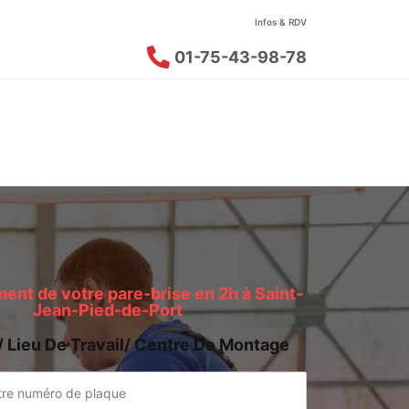
Infos & RDV
01-75-43-98-78
nt de votre pare-brise en 2h à Saint-
Jean-Pied-de-Port
/ Lieu De Travail/ Centre De Montage