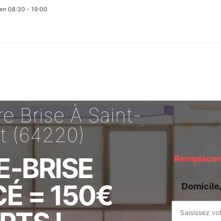
en 08:30 - 19:00
 Brise À Saint-
t (64220)
E-BRISE
Remplaceme
É = 150€
Domicile