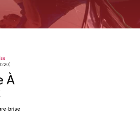
ise
4220)
e À
t
are-brise