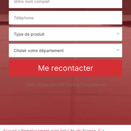
Me recontacter
Pare-Brise certifié norme Européenne
Accueil
»
Remplacement pare brise île-de-France 🥇
»