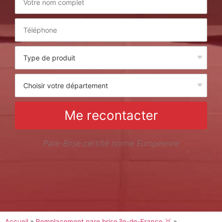
Me recontacter
Pare-Brise certifié norme Européenne
Accueil
»
Remplacement pare brise île-de-France 🥇
»