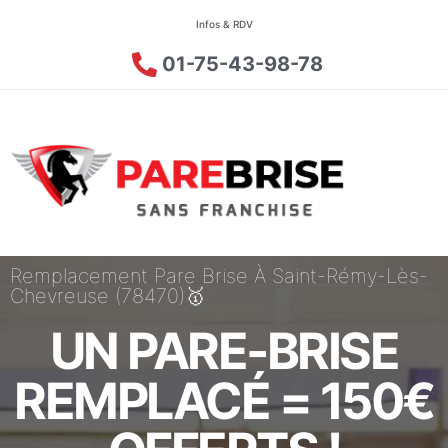
Infos & RDV
01-75-43-98-78
Remplacement Pare Brise À Saint-Rémy-Lès-
Chevreuse (78470)🥇
UN PARE-BRISE
REMPLACÉ = 150€