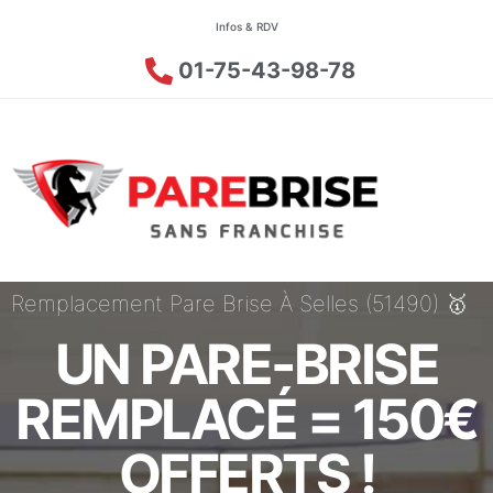
Infos & RDV
01-75-43-98-78
Remplacement Pare Brise À Selles (51490) 🥇
UN PARE-BRISE
REMPLACÉ = 150€
OFFERTS !