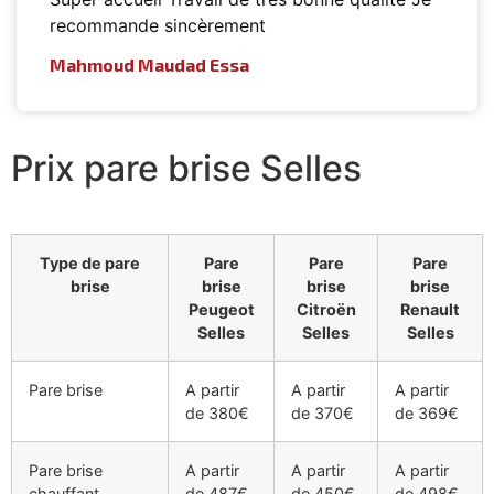
recommande sincèrement
Mahmoud Maudad Essa
Prix pare brise Selles
Type de pare
Pare
Pare
Pare
brise
brise
brise
brise
Peugeot
Citroën
Renault
Selles
Selles
Selles
Pare brise
A partir
A partir
A partir
de 380€
de 370€
de 369€
Pare brise
A partir
A partir
A partir
chauffant
de 487€
de 450€
de 498€