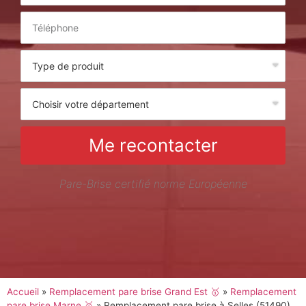
Me recontacter
Pare-Brise certifié norme Européenne
Accueil
»
Remplacement pare brise Grand Est 🥇
»
Remplacement
pare brise Marne 🥇
»
Remplacement pare brise à Selles (51490)