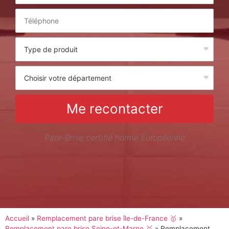
Me recontacter
Pare-Brise certifié norme Européenne
Accueil
»
Remplacement pare brise île-de-France 🥇
»
Remplacement pare brise Seine-et-Marne 🥇
»
Remplacement