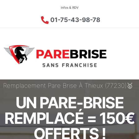
Infos & RDV
01-75-43-98-78
Remplacement Pare Brise À Thieux (77230)🥇
UN PARE-BRISE
REMPLACÉ = 150€
OFFERTS !