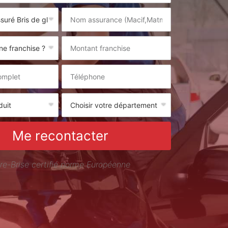
Me recontacter
re-Brise certifié norme Européenne