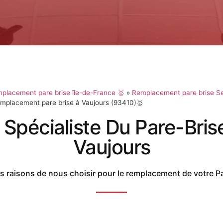
placement pare brise île-de-France 🥇
»
Remplacement pare brise Se
mplacement pare brise à Vaujours (93410)🥇
 Spécialiste Du Pare-Bris
Vaujours
 raisons de nous choisir pour le remplacement de votre P