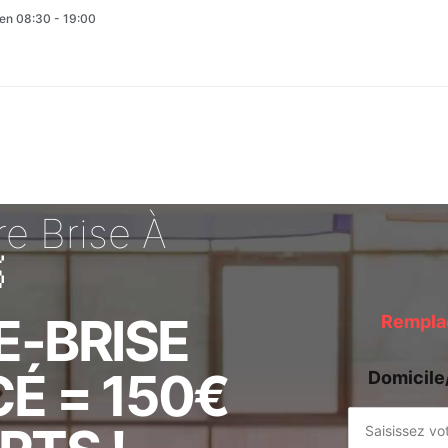
en 08:30 - 19:00
e Brise À

E-BRISE
Remplac
É = 150€
Domicile