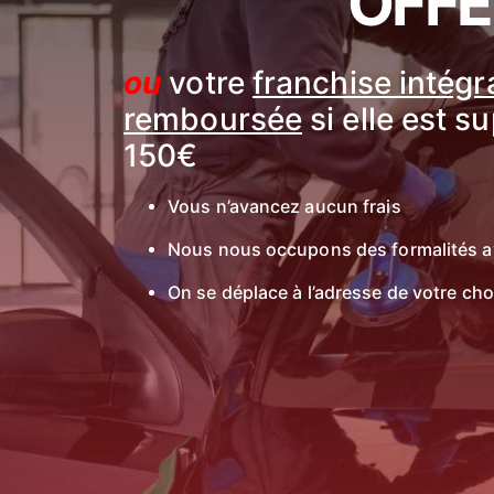
OFFE
ou
votre
franchise intég
remboursée
si elle est s
150€
Vous n’avancez aucun frais
Nous nous occupons des formalités a
On se déplace à l’adresse de votre cho