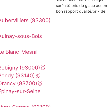
sérénité bris de glace acco
bon rapport qualité/prix de 
ubervilliers (93300)
Aulnay-sous-Bois
Le Blanc-Mesnil
Bobigny (93000)🥇
Bondy (93140)🥇
Drancy (93700)🥇
Épinay-sur-Seine
Livry-Gargan (93190)