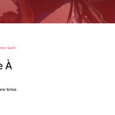
ine-Saint-
e À
are-brise