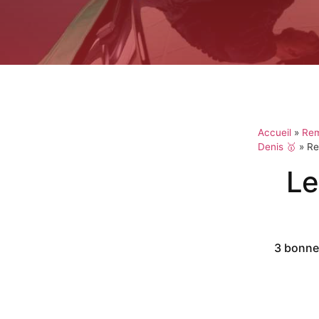
Accueil
»
Rem
Denis 🥇
»
Re
Le
3 bonnes