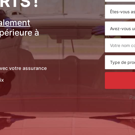
RTS !
ralement
upérieure à
vec votre assurance
ix
Pa