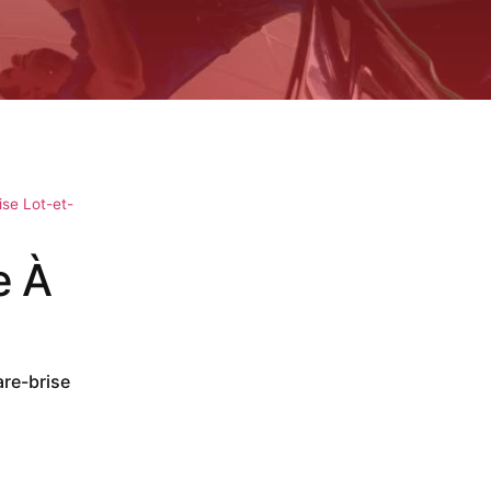
se Lot-et-
e À
are-brise