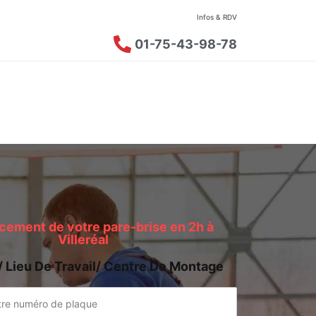
Infos & RDV
01-75-43-98-78
ement de votre pare-brise en 2h à
Villeréal
/ Lieu De Travail/ Centre De Montage