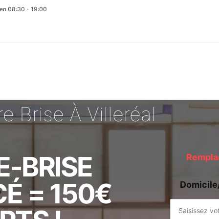
en 08:30 - 19:00
 Brise À Villeréal
E-BRISE
Remplac
É = 150€
Domicile