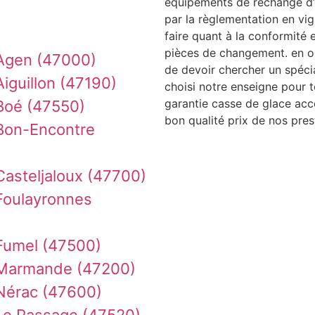
équipements de rechange d’o
par la règlementation en vig
faire quant à la conformité 
pièces de changement. en ou
 Agen (47000)
de devoir chercher un spécia
iguillon (47190)
choisi notre enseigne pour 
garantie casse de glace acc
Boé (47550)
bon qualité prix de nos pres
Bon-Encontre
asteljaloux (47700)
Foulayronnes
Fumel (47500)
 Marmande (47200)
Nérac (47600)
Le Passage (47520)