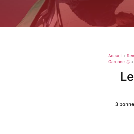
Accueil
»
Rem
Garonne 🥇
Le
3 bonnes