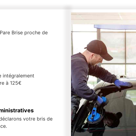
r Pare Brise proche de
e intégralement
ure à 125€
inistratives
 déclarons votre bris de
ce.