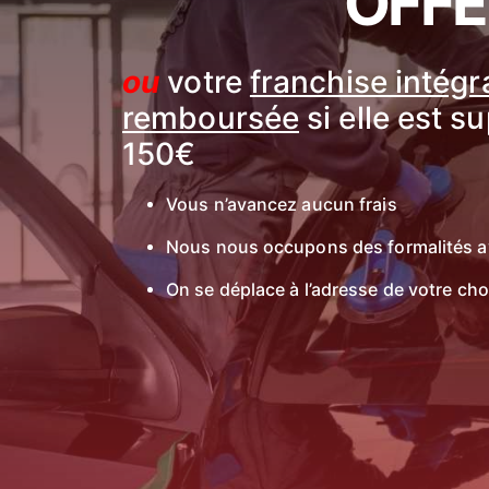
OFFE
ou
votre
franchise intég
remboursée
si elle est s
150€
Vous n’avancez aucun frais
Nous nous occupons des formalités a
On se déplace à l’adresse de votre cho