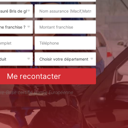
Me recontacter
re-Brise certifié norme Européenne