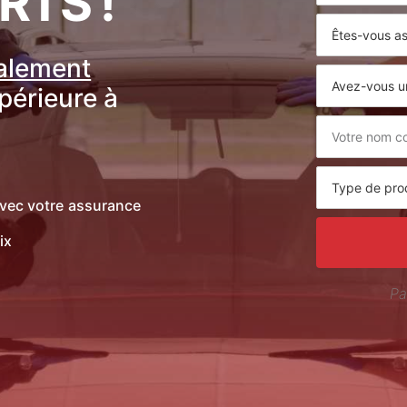
RTS !
ralement
upérieure à
vec votre assurance
ix
Pa