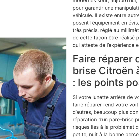
modernes sont, aujourd’hui,
pour garantir une manipulati
véhicule. Il existe entre aut
posent l’équipement en évit
très précis, réglé au millim
de cette façon être réalisé 
qui atteste de l’expérience 
Faire réparer
brise Citroën à
: les points po
Si votre lunette arrière de v
faire réparer rend votre voit
d’autres, beaucoup plus consi
réparation d’un pare-brise 
risques liés à la problémati
petite, nuit à la bonne perc