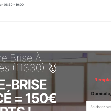
en 08:30 - 19:00
e Brise À
ès (11330) 🥇
E-BRISE
Remplac
É = 150€
Domicile