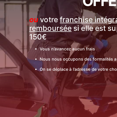
OFFE
ou
votre
franchise intég
remboursée
si elle est s
150€
Vous n’avancez aucun frais
Nous nous occupons des formalités a
On se déplace à l’adresse de votre cho