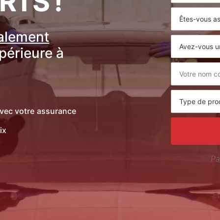
RTS !
ralement
upérieure à
vec votre assurance
ix
Pa