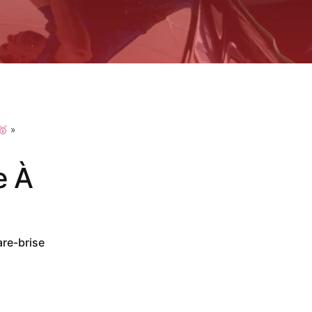
🥇
»
e À
are-brise