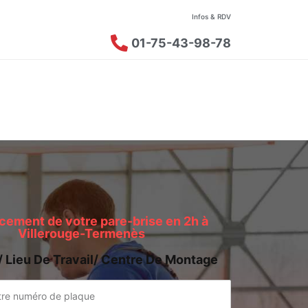
Infos & RDV
01-75-43-98-78
ement de votre pare-brise en 2h à
Villerouge-Termenès
/ Lieu De Travail/ Centre De Montage