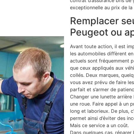
contrat d’assurance bris de 
exceptionnelle au prix de la 
Remplacer seu
Peugeot ou ap
Avant toute action, il est im
les automobiles diffèrent e
actuels sont fréquemment pou
que ceux appliqués aux véh
collés. Deux marques, quelq
vous avez prévu de faire les
parfait et s’armer de patienc
Changer une lunette arrière 
une roue. Faire appel à un pr
long et laborieux. De plus, c’
permet ainsi d’éviter des inc
Mais ce service a un coût.
Dans quelques cas, réparer l