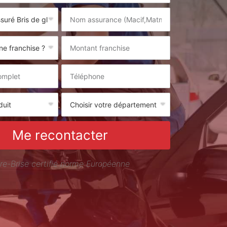
Me recontacter
re-Brise certifié norme Européenne