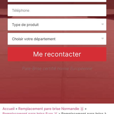
Me recontacter
Pare-Brise certifié norme Européenne
Accueil
»
Remplacement pare brise Normandie 🥇
»
Remplacement pare brise Eure 🥇
»
Remplacement pare brise à