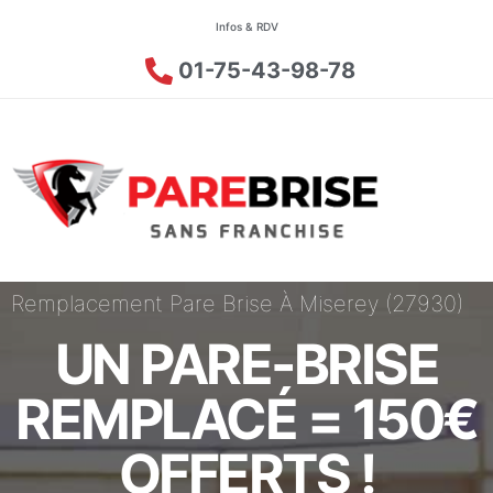
Infos & RDV
01-75-43-98-78
Remplacement Pare Brise À Miserey (27930)
UN PARE-BRISE
REMPLACÉ = 150€
OFFERTS !