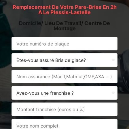
Remplacement De Votre Pare-Brise En 2h
À Le Plessis-Lastelle
Domicile/ Lieu De Travail/ Centre De
Montage