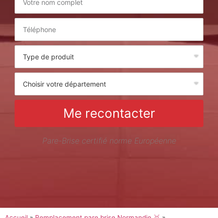
Me recontacter
Pare-Brise certifié norme Européenne
Accueil
»
Remplacement pare brise Normandie 🥇
»