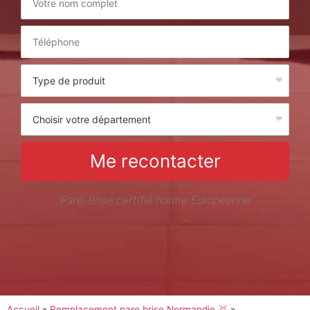
Me recontacter
Pare-Brise certifié norme Européenne
Accueil
»
Remplacement pare brise Normandie 🥇
»