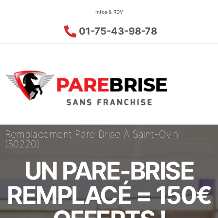
Infos & RDV
01-75-43-98-78
Remplacement Pare Brise À Saint-Ovin
(50220)
UN PARE-BRISE
REMPLACÉ = 150€